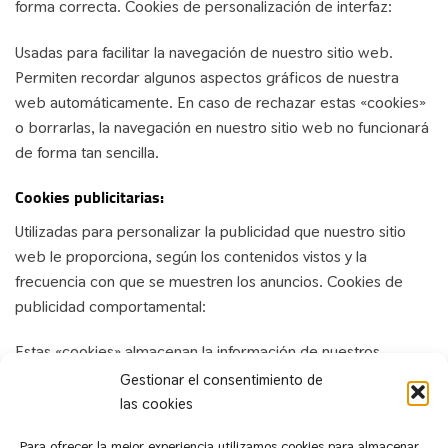
forma correcta. Cookies de personalización de interfaz:
Usadas para facilitar la navegación de nuestro sitio web.
Permiten recordar algunos aspectos gráficos de nuestra
web automáticamente. En caso de rechazar estas «cookies»
o borrarlas, la navegación en nuestro sitio web no funcionará
de forma tan sencilla.
Cookies publicitarias:
Utilizadas para personalizar la publicidad que nuestro sitio
web le proporciona, según los contenidos vistos y la
frecuencia con que se muestren los anuncios. Cookies de
publicidad comportamental:
Estas «cookies» almacenan la información de nuestros
usuarios y su comportamiento para después ofrecer, en los
Gestionar el consentimiento de
espacios publicitarios disponibles, información relevante para
las cookies
ellos. Si tiene dudas sobre nuestra política de uso de
Para ofrecer la mejor experiencia utilizamos cookies para almacenar